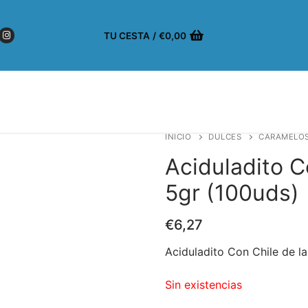
TU CESTA
/
€
0,00
INICIO
DULCES
CARAMELO
Aciduladito C
5gr (100uds)
€
6,27
Aciduladito Con Chile de l
Sin existencias