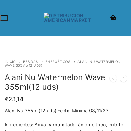
INICIO
BEBIDAS
ENERGÉTICOS
ALANI NU WATERMELON
WAVE 355ML(12 UDS)
Alani Nu Watermelon Wave
355ml(12 uds)
€
23,14
Alani Nu 355ml(12 uds):Fecha Mínima 08/11/23
Ingredientes:
Agua carbonatada, ácido cítrico, eritritol,