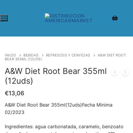
INICIO
BEBIDAS
REFRESCOS Y CERVEZAS
A&W DIET ROOT
BEAR 355ML (12UDS)
A&W Diet Root Bear 355ml
(12uds)
€
13,06
A&W Diet Root Bear 355ml(12uds)Fecha Minima
02/2023
Ingredientes: agua carbonatada, caramelo, benzoato