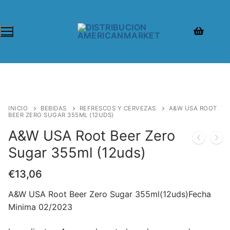
INICIO
BEBIDAS
REFRESCOS Y CERVEZAS
A&W USA ROOT
BEER ZERO SUGAR 355ML (12UDS)
A&W USA Root Beer Zero
Sugar 355ml (12uds)
€
13,06
A&W USA Root Beer Zero Sugar 355ml(12uds)Fecha
Minima 02/2023