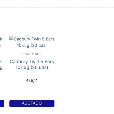
CHOCOLATES
k
Cadbury Twirl 5 Bars
6g
107.5g (20 uds)
€
46,12
AGOTADO