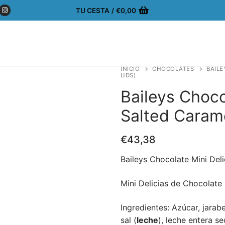
TU CESTA
/
€
0,00
INICIO
CHOCOLATES
BAILE
UDS)
Baileys Choco
Salted Caram
€
43,38
Baileys Chocolate Mini De
Mini Delicias de Chocolate
Ingredientes: Azúcar, jara
sal (
leche
), leche entera s