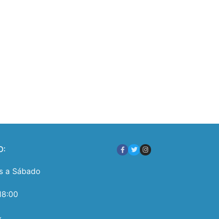
O:
s a Sábado
18:00