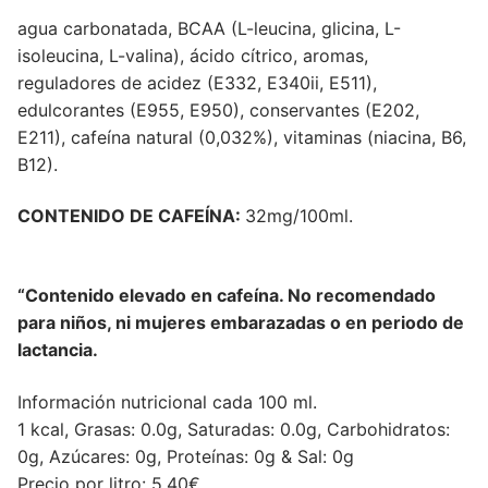
agua carbonatada, BCAA (L-leucina, glicina, L-
isoleucina, L-valina), ácido cítrico, aromas,
reguladores de acidez (E332, E340ii, E511),
edulcorantes (E955, E950), conservantes (E202,
E211), cafeína natural (0,032%), vitaminas (niacina, B6,
B12).
CONTENIDO DE CAFEÍNA:
32mg/100ml.
“Contenido elevado en cafeína. No recomendado
para niños, ni mujeres embarazadas o en periodo de
lactancia.
Información nutricional cada 100 ml.
1 kcal, Grasas: 0.0g, Saturadas: 0.0g, Carbohidratos:
0g, Azúcares: 0g, Proteínas: 0g & Sal: 0g
Precio por litro: 5.40€