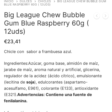
INICIO
DULCES
CHICLES
BIG LEAGUE CHEW BUBBLE GUM
BLUE RASPBERRY 60G ( 12UDS)
Big League Chew Bubble
Gum Blue Raspberry 60g (
12uds)
€
23,41
Chicle con sabor a frambuesa azul.
Ingredientes:Azúcar, goma base, almidón de maíz,
jarabe de maíz, aroma natural y artificial, glicerina,
regulador de la acidez (ácido cítrico), emulsionante
(lecitina de
soja
), edulcorantes (aspartamo-
acesulfamo, E961), colorante (E133), antioxidante
(E321).
Advertencias: Contiene una fuente de
fenilalanina.