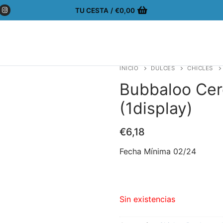
TU CESTA
/
€
0,00
INICIO
DULCES
CHICLES
Bubbaloo Cer
(1display)
€
6,18
Fecha Mínima 02/24
Sin existencias