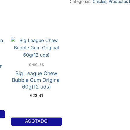
Categorías:
Chicles
,
Productos l
CHICLES
en
Big League Chew
Bubble Gum Original
60g(12 uds)
€
23,41
AGOTADO