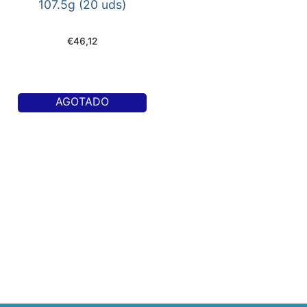
107.5g (20 uds)
€
46,12
AGOTADO