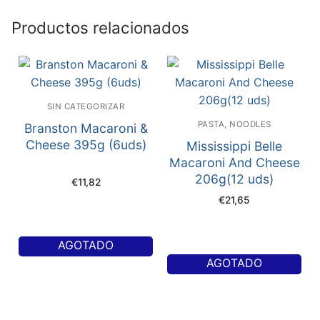
Productos relacionados
SIN CATEGORIZAR
PASTA, NOODLES
Branston Macaroni &
Cheese 395g (6uds)
Mississippi Belle
Macaroni And Cheese
206g(12 uds)
€
11,82
€
21,65
AGOTADO
AGOTADO