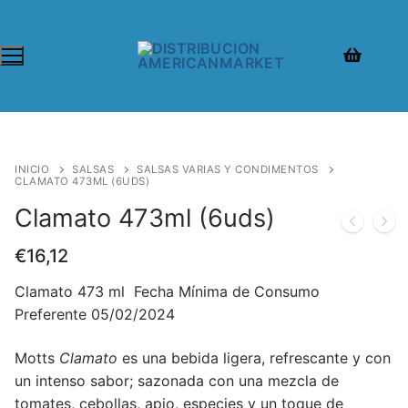
INICIO
SALSAS
SALSAS VARIAS Y CONDIMENTOS
CLAMATO 473ML (6UDS)
Clamato 473ml (6uds)
€
16,12
Clamato 473 ml Fecha Mínima de Consumo
Preferente 05/02/2024
Motts
Clamato
es una bebida ligera, refrescante y con
un intenso sabor; sazonada con una mezcla de
tomates, cebollas, apio, especies y un toque de