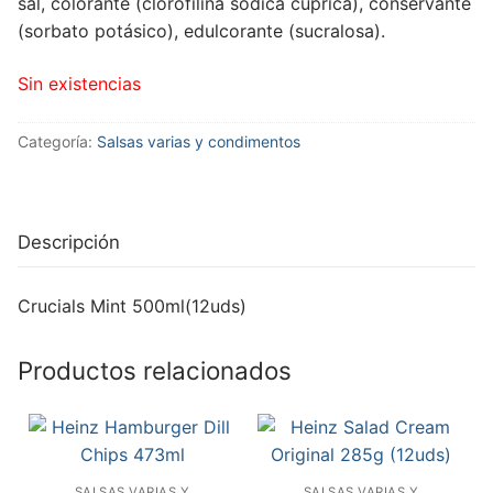
sal, colorante (clorofilina sódica cúprica), conservante
(sorbato potásico), edulcorante (sucralosa).
Sin existencias
Categoría:
Salsas varias y condimentos
Descripción
Crucials Mint 500ml(12uds)
Productos relacionados
SALSAS VARIAS Y
SALSAS VARIAS Y