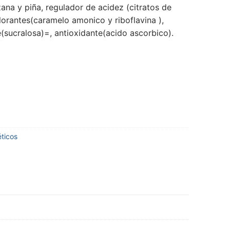
na y piña, regulador de acidez (citratos de
lorantes(caramelo amonico y riboflavina ),
e(sucralosa)=, antioxidante(acido ascorbico).
ticos