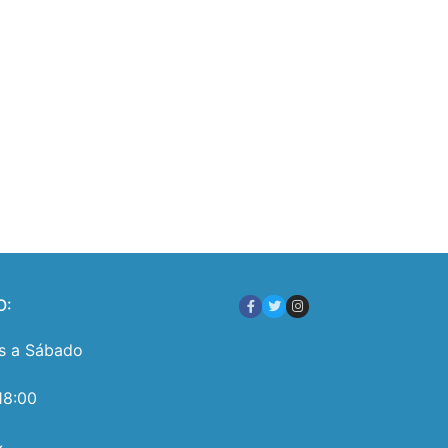
O:
s a Sábado
18:00