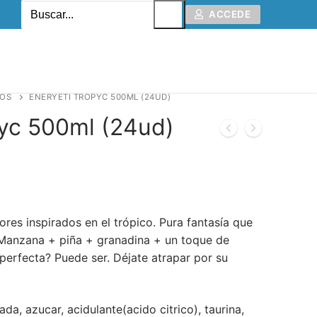
ACCEDE
COS
ENERYETI TROPYC 500ML (24UD)
pyc 500ml (24ud)
res inspirados en el trópico. Pura fantasía que
: Manzana + piña + granadina + un toque de
perfecta? Puede ser. Déjate atrapar por su
da, azucar, acidulante(acido citrico), taurina,