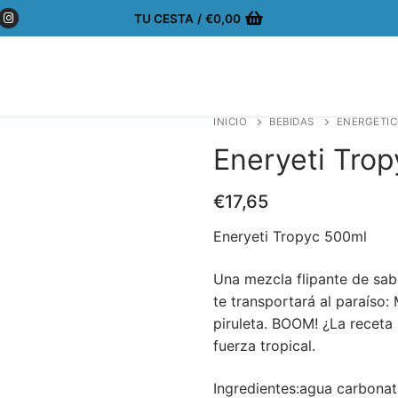
TU CESTA
/
€
0,00
INICIO
BEBIDAS
ENERGÉTI
Eneryeti Tro
€
17,65
Eneryeti Tropyc 500ml
Una mezcla flipante de sabo
te transportará al paraíso
piruleta. BOOM! ¿La receta 
fuerza tropical.
Ingredientes:agua carbonata