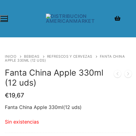
INICIO
BEBIDAS
REFRESCOS Y CERVEZAS
FANTA CHINA
APPLE 330ML (12 UDS)
Fanta China Apple 330ml
(12 uds)
€
19,67
Fanta China Apple 330ml(12 uds)
Sin existencias