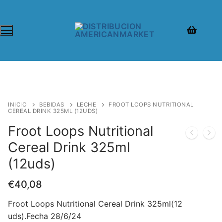
INICIO
BEBIDAS
LECHE
FROOT LOOPS NUTRITIONAL
CEREAL DRINK 325ML (12UDS)
Froot Loops Nutritional
Cereal Drink 325ml
(12uds)
€
40,08
Froot Loops Nutritional Cereal Drink 325ml(12
uds).Fecha 28/6/24