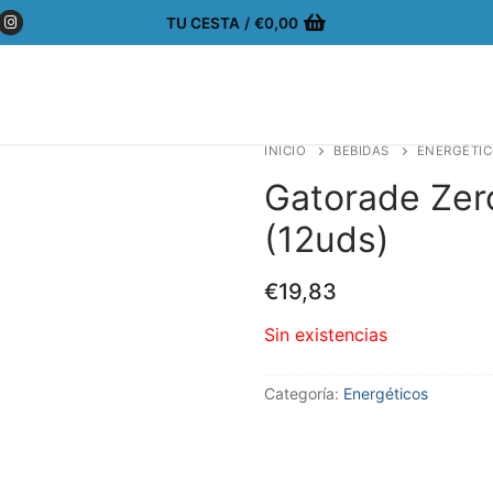
TU CESTA
/
€
0,00
INICIO
BEBIDAS
ENERGÉTI
Gatorade Zer
(12uds)
€
19,83
Sin existencias
Categoría:
Energéticos