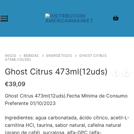
INICIO
BEBIDAS
ENERGÉTICOS
GHOST CITRUS
473ML(12UDS)
Ghost Citrus 473ml(12uds)
€
39,09
Ghost Citrus 473ml(12uds).Fecha Mínima de Consumo
Preferente 01/10/2023
Ingredientes: agua carbonatada, ácido cítrico, acetil-L-
carnitina HCl, taurina, sabor natural, cafeína natural
(grano de café), sucralosa, alfa-GPC (alfa-