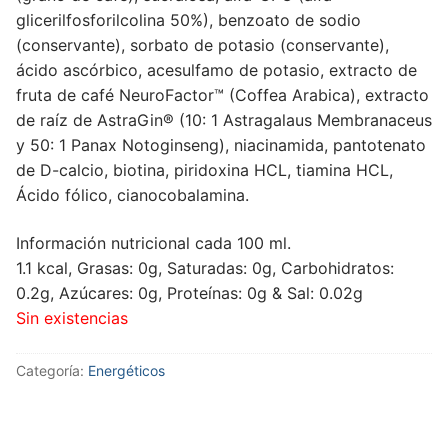
glicerilfosforilcolina 50%), benzoato de sodio
(conservante), sorbato de potasio (conservante),
ácido ascórbico, acesulfamo de potasio, extracto de
fruta de café NeuroFactor™ (Coffea Arabica), extracto
de raíz de AstraGin® (10: 1 Astragalaus Membranaceus
y 50: 1 Panax Notoginseng), niacinamida, pantotenato
de D-calcio, biotina, piridoxina HCL, tiamina HCL,
Ácido fólico, cianocobalamina.
Información nutricional cada 100 ml.
1.1 kcal, Grasas: 0g, Saturadas: 0g, Carbohidratos:
0.2g, Azúcares: 0g, Proteínas: 0g & Sal: 0.02g
Sin existencias
Categoría:
Energéticos