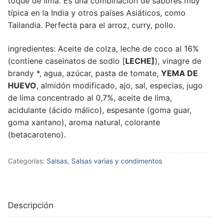
toque de lima. Es una combinación de sabores muy
típica en la India y otros países Asiáticos, como
Tailandia. Perfecta para el arroz, curry, pollo.
ingredientes: Aceite de colza, leche de coco al 16%
(contiene caseinatos de sodio [
LECHE]
), vinagre de
brandy *, agua, azúcar, pasta de tomate,
YEMA DE
HUEVO
, almidón modificado, ajo, sal, especias, jugo
de lima concentrado al 0,7%, aceite de lima,
acidulante (ácido málico), espesante (goma guar,
goma xantano), aroma natural, colorante
(betacaroteno).
Categorías:
Salsas
,
Salsas varias y condimentos
Descripción