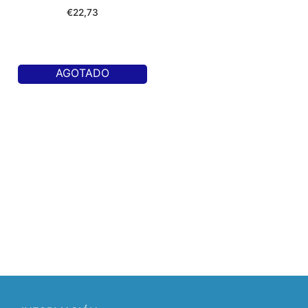
€
22,73
AGOTADO