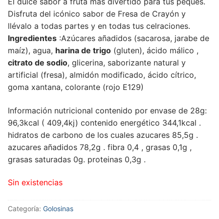
El dulce sabor a fruta más divertido para tus peques.
Disfruta del icónico sabor de Fresa de Crayón y
llévalo a todas partes y en todas tus celraciones.
Ingredientes
:Azúcares añadidos (sacarosa, jarabe de
maíz), agua,
harina de trigo
(gluten), ácido málico ,
citrato de sodio
, glicerina, saborizante natural y
artificial (fresa), almidón modificado, ácido cítrico,
goma xantana, colorante (rojo E129)
Información nutricional contenido por envase de 28g:
96,3kcal ( 409,4kj) contenido energético 344,1kcal .
hidratos de carbono de los cuales azucares 85,5g .
azucares añadidos 78,2g . fibra 0,4 , grasas 0,1g ,
grasas saturadas 0g. proteinas 0,3g .
Sin existencias
Categoría:
Golosinas