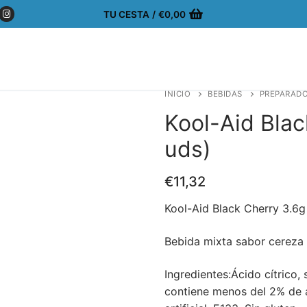
TU CESTA
/
€
0,00
INICIO
BEBIDAS
PREPARADO
Kool-Aid Blac
uds)
€
11,32
Kool-Aid Black Cherry 3.6g
Bebida mixta sabor cereza 
Ingredientes:Ácido cítrico, 
contiene menos del 2% de á