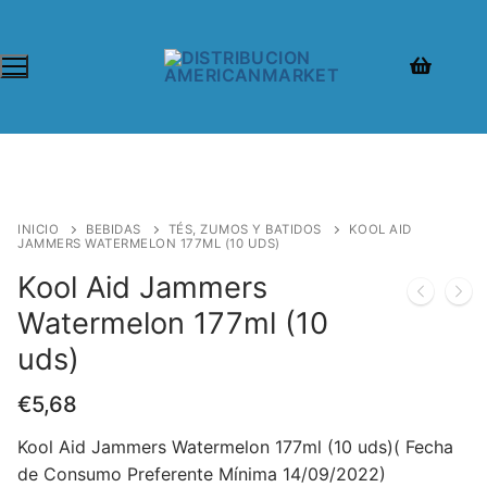
INICIO
BEBIDAS
TÉS, ZUMOS Y BATIDOS
KOOL AID
JAMMERS WATERMELON 177ML (10 UDS)
Kool Aid Jammers
Watermelon 177ml (10
uds)
€
5,68
Kool Aid Jammers Watermelon 177ml (10 uds)( Fecha
de Consumo Preferente Mínima 14/09/2022)