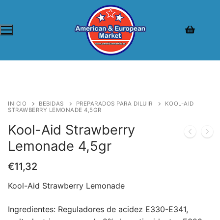
INICIO
BEBIDAS
PREPARADOS PARA DILUIR
KOOL-AID
STRAWBERRY LEMONADE 4,5GR
Kool-Aid Strawberry
Lemonade 4,5gr
€
11,32
Kool-Aid Strawberry Lemonade
Ingredientes:
Reguladores de acidez E330-E341,