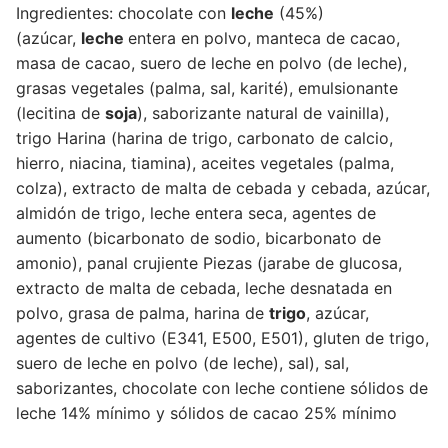
Ingredientes: chocolate con
leche
(45%)
(azúcar,
leche
entera en polvo, manteca de cacao,
masa de cacao, suero de leche en polvo (de leche),
grasas vegetales (palma, sal, karité), emulsionante
(lecitina de
soja
), saborizante natural de vainilla),
trigo
Harina (harina de trigo, carbonato de calcio,
hierro, niacina, tiamina), aceites vegetales (palma,
colza), extracto de malta de cebada y cebada, azúcar,
almidón de trigo, leche entera seca, agentes de
aumento (bicarbonato de sodio, bicarbonato de
amonio), panal crujiente
Piezas (jarabe de glucosa,
extracto de malta de cebada, leche desnatada en
polvo, grasa de palma, harina de
trigo
, azúcar,
agentes de cultivo (E341, E500, E501), gluten de trigo,
suero de leche en polvo (de leche), sal), sal,
saborizantes, chocolate con leche
contiene sólidos de
leche 14% mínimo y sólidos de cacao 25% mínimo