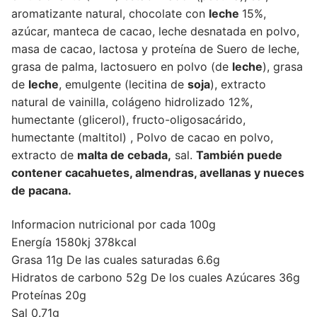
aromatizante natural, chocolate con
leche
15%,
azúcar, manteca de cacao, leche desnatada en polvo,
masa de cacao, lactosa y proteína de Suero de leche,
grasa de palma, lactosuero en polvo (de
leche
), grasa
de
leche
, emulgente (lecitina de
soja
), extracto
natural de vainilla, colágeno hidrolizado 12%,
humectante (glicerol), fructo-oligosacárido,
humectante (maltitol) , Polvo de cacao en polvo,
extracto de
malta de cebada,
sal.
También puede
contener cacahuetes, almendras, avellanas y nueces
de pacana.
Informacion nutricional por cada 100g
Energía 1580kj 378kcal
Grasa 11g De las cuales saturadas 6.6g
Hidratos de carbono 52g De los cuales Azúcares 36g
Proteínas 20g
Sal 0.71g