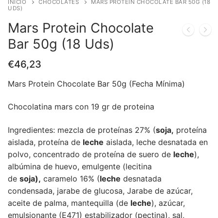
INICIO
CHOCOLATES
MARS PROTEIN CHOCOLATE BAR 50G (18
UDS)
Mars Protein Chocolate
Bar 50g (18 Uds)
€
46,23
Mars Protein Chocolate Bar 50g (Fecha Mínima)
Chocolatina mars con 19 gr de proteina
Ingredientes: mezcla de proteínas 27% (
soja,
proteína
aislada, proteína de
leche
aislada, leche desnatada en
polvo, concentrado de proteína de suero de
leche
),
albúmina de huevo, emulgente (lecitina
de
soja),
caramelo 16% (
leche
desnatada
condensada, jarabe de glucosa, Jarabe de azúcar,
aceite de palma, mantequilla (de
leche
), azúcar,
emulsionante (E471) estabilizador (pectina), sal,