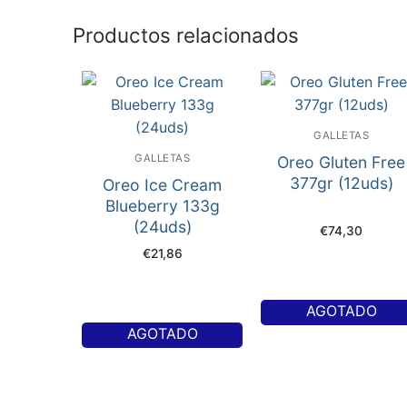
Productos relacionados
GALLETAS
GALLETAS
Oreo Gluten Free
377gr (12uds)
Oreo Ice Cream
Blueberry 133g
(24uds)
€
74,30
€
21,86
AGOTADO
AGOTADO