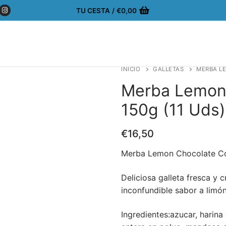
TU CESTA
/
€
0,00
INICIO
GALLETAS
MERBA LE
Merba Lemon
150g (11 Uds)
€
16,50
Merba Lemon Chocolate Co
Deliciosa galleta fresca y 
inconfundible sabor a limón
Ingredientes:azucar, harina 