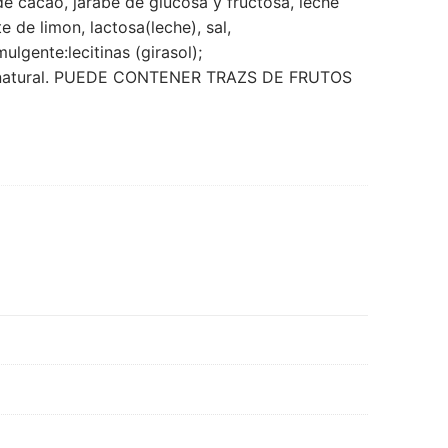
e cacao, jarabe de glucosa y fructosa, leche
 de limon, lactosa(leche), sal,
ulgente:lecitinas (girasol);
a natural. PUEDE CONTENER TRAZS DE FRUTOS