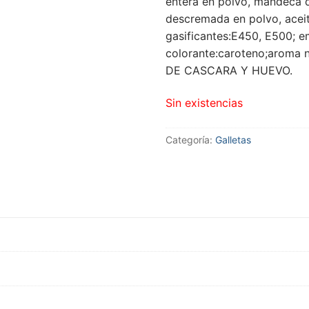
entera en polvo, mandeca d
descremada en polvo, aceite
gasificantes:E450, E500; em
colorante:caroteno;arom
DE CASCARA Y HUEVO.
Sin existencias
Categoría:
Galletas