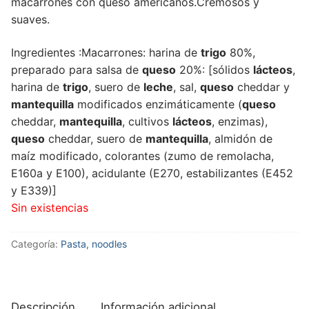
macarrones con queso americanos.Cremosos y
suaves.
Ingredientes :Macarrones: harina de
trigo
80%,
preparado para salsa de
queso
20%: [sólidos
lácteos
,
harina de
trigo
, suero de
leche
, sal,
queso
cheddar y
mantequilla
modificados enzimáticamente (
queso
cheddar,
mantequilla
, cultivos
lácteos
, enzimas),
queso
cheddar, suero de
mantequilla
, almidón de
maíz modificado, colorantes (zumo de remolacha,
E160a y E100), acidulante (E270, estabilizantes (E452
y E339)]
Sin existencias
Categoría:
Pasta, noodles
Descripción
Información adicional