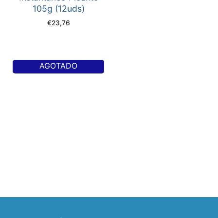
105g (12uds)
€
23,76
AGOTADO