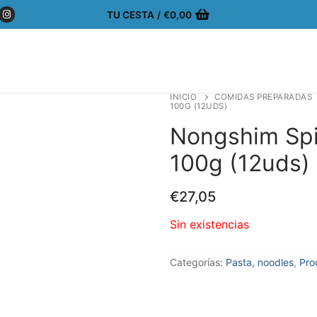
TU CESTA
/
€
0,00
INICIO
COMIDAS PREPARADAS
100G (12UDS)
Nongshim Sp
100g (12uds)
€
27,05
Sin existencias
Categorías:
Pasta, noodles
,
Pro