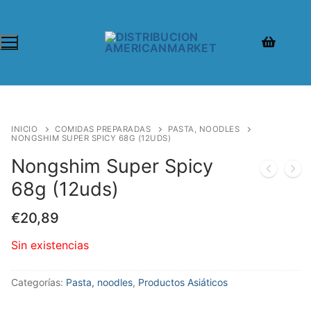
INICIO
COMIDAS PREPARADAS
PASTA, NOODLES
NONGSHIM SUPER SPICY 68G (12UDS)
Nongshim Super Spicy
68g (12uds)
€
20,89
Sin existencias
Categorías:
Pasta, noodles
,
Productos Asiáticos