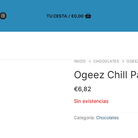
TU CESTA
/
€
0,00
INICIO
CHOCOLATES
OGEEZ
Ogeez Chill P
€
6,82
Sin existencias
Categoría:
Chocolates