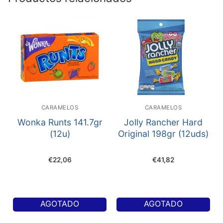
CARAMELOS
CARAMELOS
Wonka Runts 141.7gr
Jolly Rancher Hard
(12u)
Original 198gr (12uds)
€
22,06
€
41,82
AGOTADO
AGOTADO