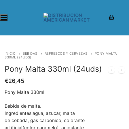
INICIO
BEBIDAS
REFRESCOS Y CERVEZAS
PONY MALTA
330ML (24UDS)
Pony Malta 330ml (24uds)
€
26,45
Pony Malta 330ml
Bebida de malta.
Ingredientes:agua, azucar, malta
de cebada, gas carbonico, colorante
artificial(color caramelo), acidulante