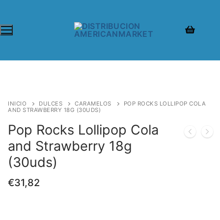
INICIO
DULCES
CARAMELOS
POP ROCKS LOLLIPOP COLA
AND STRAWBERRY 18G (30UDS)
Pop Rocks Lollipop Cola
and Strawberry 18g
(30uds)
€
31,82