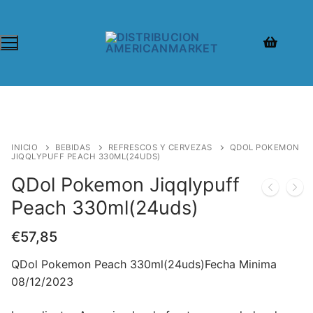
INICIO
BEBIDAS
REFRESCOS Y CERVEZAS
QDOL POKEMON
JIQQLYPUFF PEACH 330ML(24UDS)
QDol Pokemon Jiqqlypuff
Peach 330ml(24uds)
€
57,85
QDol Pokemon Peach 330ml(24uds)Fecha Minima
08/12/2023