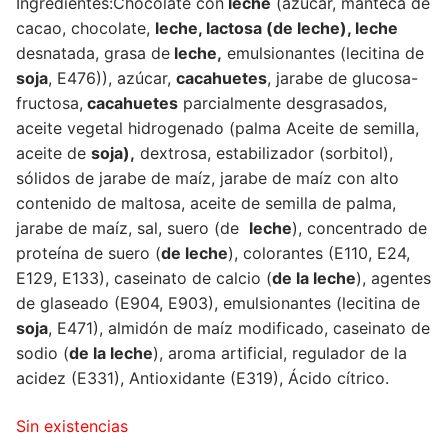
Ingredientes:
Chocolate con
leche
(azúcar, manteca de
cacao, chocolate,
leche, lactosa (de leche), leche
desnatada, grasa de
leche,
emulsionantes (lecitina de
soja
, E476)), azúcar,
cacahuetes
, jarabe de glucosa-
fructosa,
cacahuetes
parcialmente desgrasados,
aceite vegetal hidrogenado (palma Aceite de semilla,
aceite de
soja),
dextrosa, estabilizador (sorbitol),
sólidos de jarabe de maíz, jarabe de maíz con alto
contenido de maltosa, aceite de semilla de palma,
jarabe de maíz, sal, suero (d
e
lech
e
), concentrado de
proteína de suero (
de leche
), colorantes (E110, E24,
E129, E133), caseinato de calcio (
de la leche
), agentes
de glaseado (E904, E903), emulsionantes (lecitina de
soja
, E471), almidón de maíz modificado, caseinato de
sodio (
de la leche
), aroma artificial, regulador de la
acidez (E331), Antioxidante (E319), Ácido cítrico.
Sin existencias