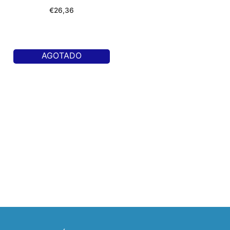
€
26,36
AGOTADO