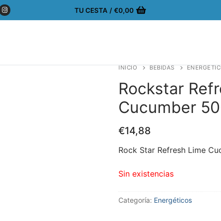
TU CESTA
/
€
0,00
INICIO
BEBIDAS
ENERGÉTI
Rockstar Ref
Cucumber 50
€
14,88
Rock Star Refresh Lime C
Sin existencias
Categoría:
Energéticos