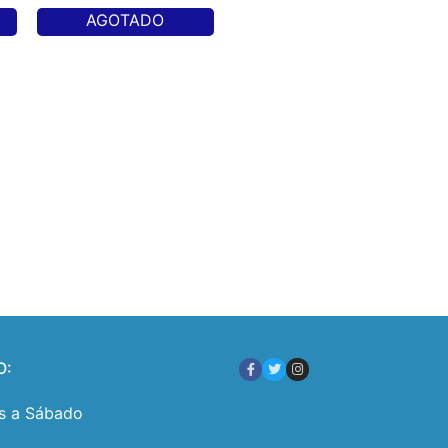
AGOTADO
O:
s a Sábado