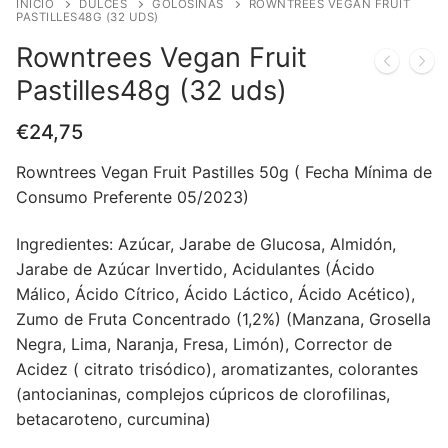
INICIO
DULCES
GOLOSINAS
ROWNTREES VEGAN FRUIT
PASTILLES48G (32 UDS)
Rowntrees Vegan Fruit
Pastilles48g (32 uds)
€
24,75
Rowntrees Vegan Fruit Pastilles 50g ( Fecha Mínima de
Consumo Preferente 05/2023)
Ingredientes:
Azúcar, Jarabe de Glucosa, Almidón,
Jarabe de Azúcar Invertido, Acidulantes (Ácido
Málico, Ácido Cítrico, Ácido Láctico, Ácido Acético),
Zumo de Fruta Concentrado (1,2%) (Manzana, Grosella
Negra, Lima, Naranja, Fresa, Limón), Corrector de
Acidez (
citrato trisódico), aromatizantes, colorantes
(antocianinas, complejos cúpricos de clorofilinas,
betacaroteno, curcumina)