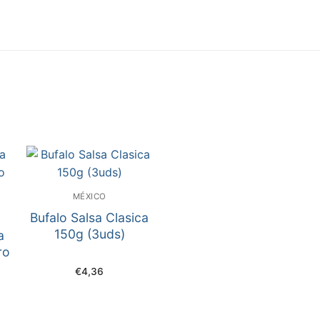
MÉXICO
Bufalo Salsa Clasica
150g (3uds)
a
ro
€
4,36