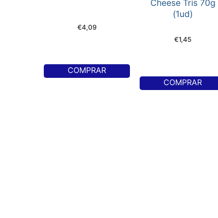
Cheese Tris 70g
(1ud)
€
4,09
€
1,45
COMPRAR
COMPRAR