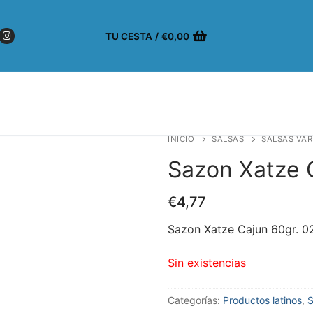
TU CESTA
/
€
0,00
INICIO
SALSAS
SALSAS VAR
Sazon Xatze 
€
4,77
Sazon Xatze Cajun 60gr. 0
Sin existencias
Categorías:
Productos latinos
,
S