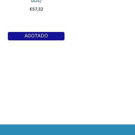
uds)
€
57,32
AGOTADO