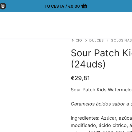
TU CESTA
/
€
0,00
INICIO
DULCES
GOLOSINAS
Sour Patch K
(24uds)
€
29,81
Sour Patch Kids Watermelo
Caramelos ácidos sabor a 
Ingredientes: Azúcar, azúca
modificado, ácido citrico, á