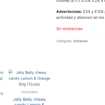
colores (E171, E129, E24, E
Advertencias:
E24 y E129 p
actividad y atencion en los
Sin existencias
Categoría:
Golosinas
GOLOSINAS
rs
Jelly Belly chewy
candy Lemon &