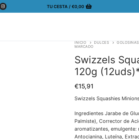
TU CESTA
/
€
0,00
INICIO
DULCES
GOLOSINAS
MARCADO
Swizzels Squ
120g (12uds)
€
15,91
Swizzels Squashies Minion
Ingredientes Jarabe de Glu
Palmiste), Corrector de Aci
aromatizantes, emulgente: 
Antocianina, Luteína, Extra