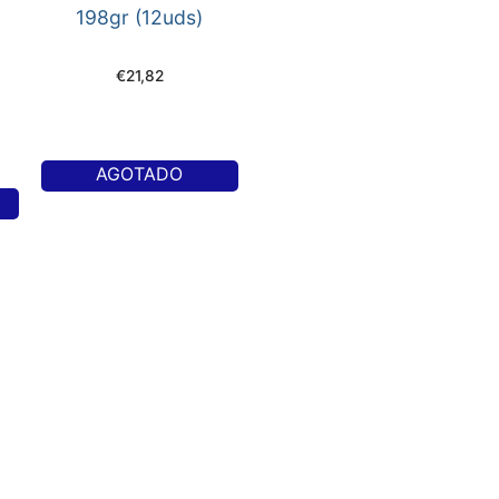
198gr (12uds)
€
21,82
AGOTADO