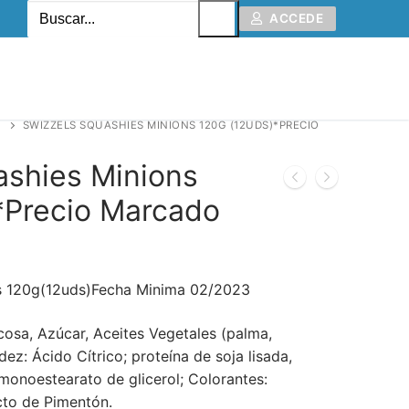
ACCEDE
SWIZZELS SQUASHIES MINIONS 120G (12UDS)*PRECIO
ashies Minions
*Precio Marcado
s 120g(12uds)Fecha Minima 02/2023
cosa, Azúcar, Aceites Vegetales (palma,
dez: Ácido Cítrico; proteína de soja lisada,
monoestearato de glicerol; Colorantes:
cto de Pimentón.