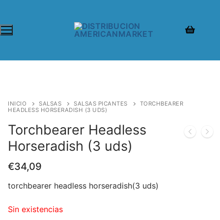
INICIO
SALSAS
SALSAS PICANTES
TORCHBEARER
HEADLESS HORSERADISH (3 UDS)
Torchbearer Headless
Horseradish (3 uds)
€
34,09
torchbearer headless horseradish(3 uds)
Sin existencias