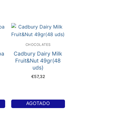
CHOCOLATES
pa
Cadbury Dairy Milk
Fruit&Nut 49gr(48
uds)
€
57,32
AGOTADO