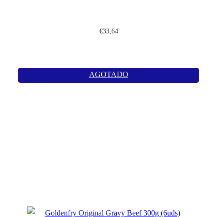
€
33,64
AGOTADO