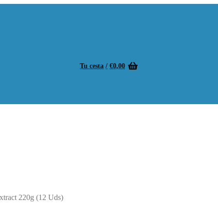
Tu cesta
/
€
0,00
xtract 220g (12 Uds)