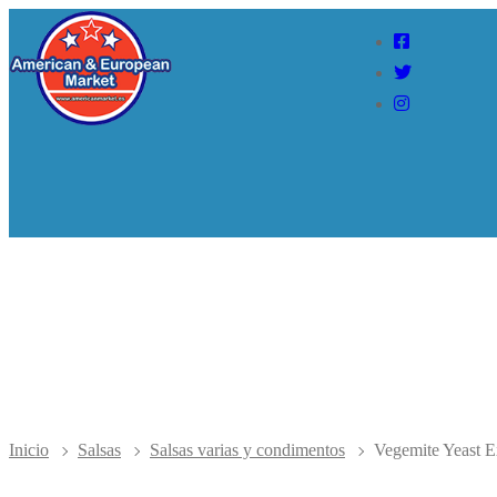
Ir
Menú
Cerrar
al
contenido
Inicio
Salsas
Salsas varias y condimentos
Vegemite Yeast E