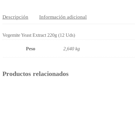
220g
(12
Descripción
Información adicional
Uds)
cantidad
Vegemite Yeast Extract 220g (12 Uds)
Peso
2,640 kg
Productos relacionados