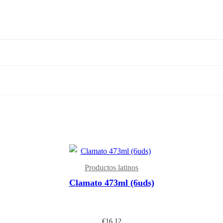
Productos latinos
Clamato 473ml (6uds)
€
16,12