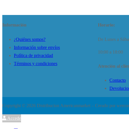
Información
Horario:
¿Quiénes somos?
De Lunes a Sáb
Información sobre envíos
10:00 a 18:00
Política de privacidad
Términos y condiciones
Atención al clie
Contacto
Devolucio
Copyright © 2026 Distribucion Americanmarket – Creado por wercod
Accede