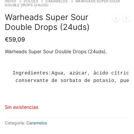
INICIO
DULCES
CARAMELOS
WARHEADS SUPER SOUR
DOUBLE DROPS (24UDS)
Warheads Super Sour
Double Drops (24uds)
€
59,09
Warheads Super Sour Double Drops (24uds).
Ingredientes:Agua, azúcar, ácido cítrico,
 conservante de sorbato de potasio, pued
Sin existencias
Categoría:
Caramelos