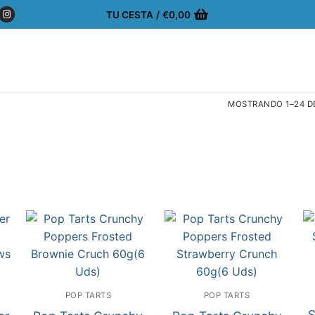
TU CESTA
/
€
0,00
MOSTRANDO 1–24 D
POP TARTS
POP TARTS
S