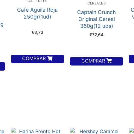
CALIENTES
S
CEREALES
Cafe Aguila Roja
C
Captain Crunch
250gr(1ud)
g
Original Cereal
0g
360g(12 uds)
€
3,73
€
72,64
COMPRAR
COMPRAR