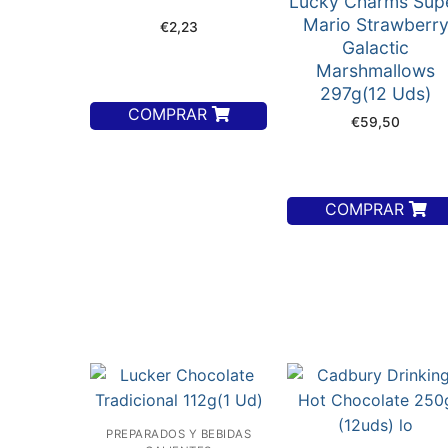
Lucky Charms Súp
Mario Strawberr
€
2,23
Galactic
Marshmallows
297g(12 Uds)
COMPRAR
€
59,50
COMPRAR
PREPARADOS Y BEBIDAS