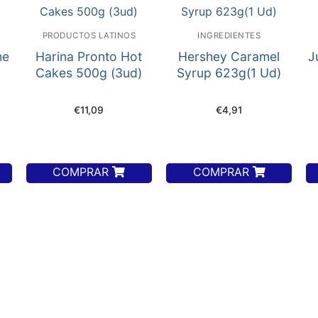
PRODUCTOS LATINOS
INGREDIENTES
he
Harina Pronto Hot
Hershey Caramel
J
Cakes 500g (3ud)
Syrup 623g(1 Ud)
€
11,09
€
4,91
COMPRAR
COMPRAR