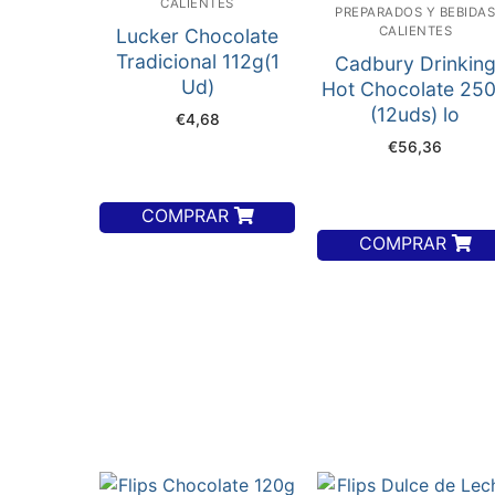
CALIENTES
PREPARADOS Y BEBIDA
CALIENTES
Lucker Chocolate
Tradicional 112g(1
Cadbury Drinkin
Ud)
Hot Chocolate 25
(12uds) lo
€
4,68
€
56,36
COMPRAR
COMPRAR