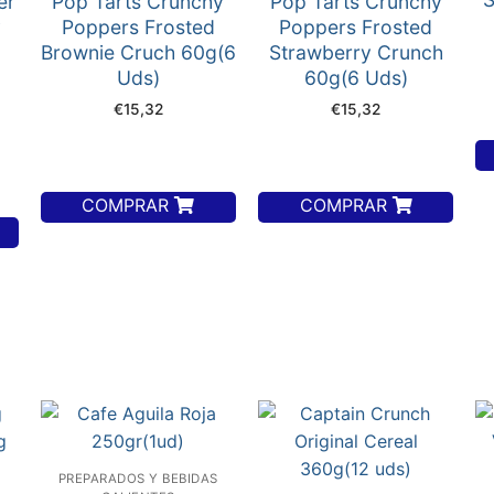
er
Pop Tarts Crunchy
Pop Tarts Crunchy
y
Poppers Frosted
Poppers Frosted
Brownie Cruch 60g(6
Strawberry Crunch
Uds)
60g(6 Uds)
€
15,32
€
15,32
COMPRAR
COMPRAR
PREPARADOS Y BEBIDAS