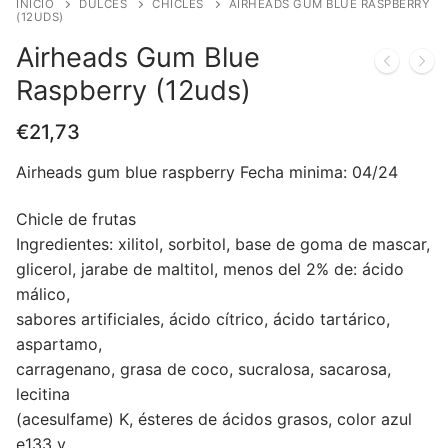
INICIO
DULCES
CHICLES
AIRHEADS GUM BLUE RASPBERRY
(12UDS)
Airheads Gum Blue
Raspberry (12uds)
€
21,73
Airheads gum blue raspberry Fecha minima: 04/24
Chicle de frutas
Ingredientes: xilitol, sorbitol, base de goma de mascar,
glicerol, jarabe de maltitol, menos del 2% de: ácido
málico,
sabores artificiales, ácido cítrico, ácido tartárico,
aspartamo,
carragenano, grasa de coco, sucralosa, sacarosa,
lecitina
(acesulfame) K, ésteres de ácidos grasos, color azul
e133 y