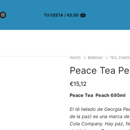
TU CESTA
/
€
0,00
INICIO
BEBIDAS
TÉS, ZUMO
Peace Tea Pe
€
15,12
Peace Tea Peach 695ml
El té helado de Georgia P
de la paz) es una marca de
Cola Company. Hay paz, fel