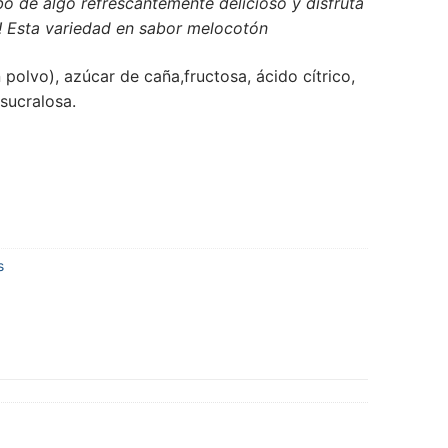
bo de algo refrescantemente delicioso y disfruta
! Esta variedad en sabor melocotón
 polvo), azúcar de caña,fructosa, ácido cítrico,
 sucralosa
.
s