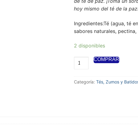
de té de paz. ¡Toma un sor
hoy mismo del té de la paz
Ingredientes:Té (agua, té en
sabores naturales, pectina,
2 disponibles
COMPRAR
Categoría:
Tés, Zumos y Batido