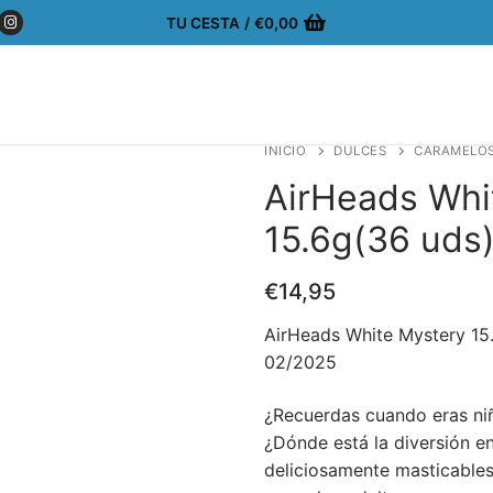
TU CESTA
/
€
0,00
INICIO
DULCES
CARAMELO
AirHeads Whi
15.6g(36 uds
€
14,95
AirHeads White Mystery 15
02/2025
¿Recuerdas cuando eras niñ
¿Dónde está la diversión e
deliciosamente masticables