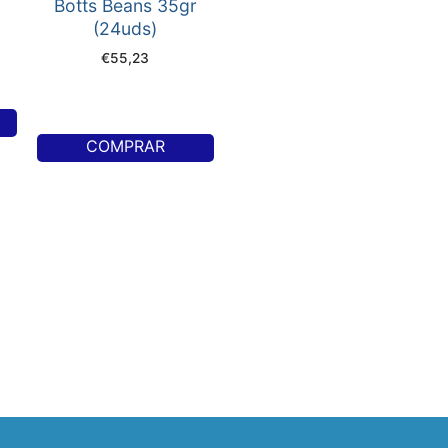
Botts Beans 35gr
(24uds)
€
55,23
COMPRAR